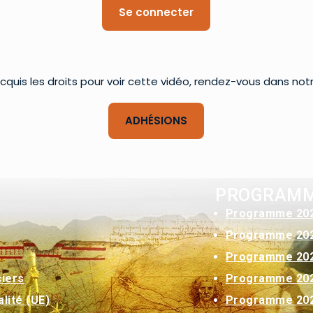
Se connecter
cquis les droits pour voir cette vidéo, rendez-vous dans not
ADHÉSIONS
PROGRAM
Programme 20
Programme 20
Programme 20
Programme 20
ciers
Programme 20
lité (UE)