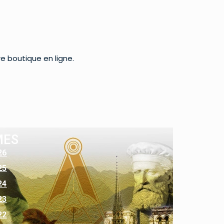
re boutique en ligne.
MES
26
25
24
23
22