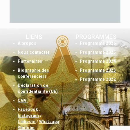
LIENS
PROGRAMMES
À
propos
Programme 2026
Nous contacter
Programme 2025
Partenaires
Programme 2024
Biographie des
Programme 2023
conférenciers
Programme 2022
Déclaration de
confidentialité (UE)
CGV
Facebook
/
Instagram
/
Linkedin
/
Whatsapp
Youtube