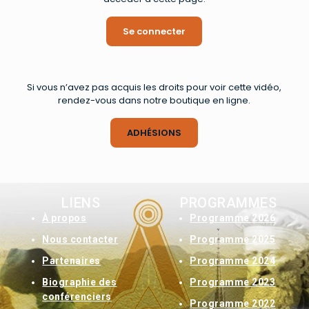
Se connecter
Si vous n’avez pas acquis les droits pour voir cette vidéo,
rendez-vous dans notre boutique en ligne.
ADHÉSIONS
LIENS
PROGRAMMES
À
propos
Programme 2026
Nous contacter
Programme 2025
Partenaires
Programme 2024
Biographie des
Programme 2023
conférenciers
Programme 2022