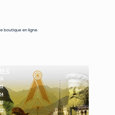
re boutique en ligne.
MES
26
25
24
23
22