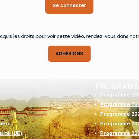
Se connecter
cquis les droits pour voir cette vidéo, rendez-vous dans not
ADHÉSIONS
PROGRAM
Programme 20
Programme 20
Programme 20
Programme 20
ciers
Programme 20
lité (UE)