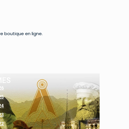
re boutique en ligne.
MES
26
25
24
23
22