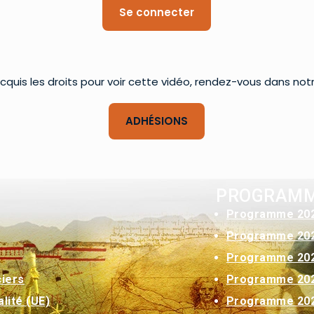
Se connecter
cquis les droits pour voir cette vidéo, rendez-vous dans not
ADHÉSIONS
PROGRAM
Programme 20
Programme 20
Programme 20
Programme 20
ciers
Programme 20
lité (UE)