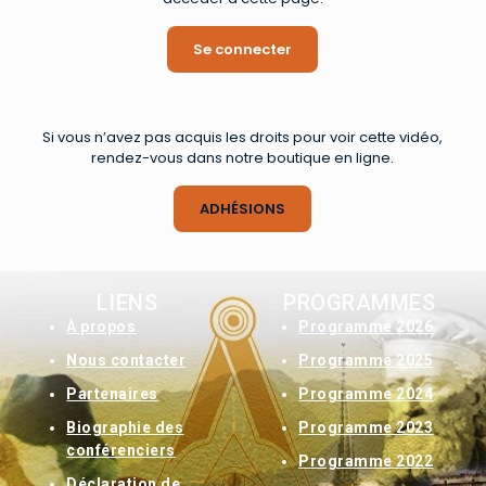
Se connecter
Si vous n’avez pas acquis les droits pour voir cette vidéo,
rendez-vous dans notre boutique en ligne.
ADHÉSIONS
LIENS
PROGRAMMES
À
propos
Programme 2026
Nous contacter
Programme 2025
Partenaires
Programme 2024
Biographie des
Programme 2023
conférenciers
Programme 2022
Déclaration de