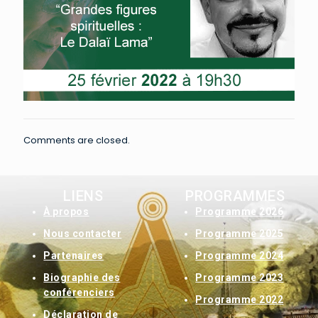
Comments are closed.
LIENS
PROGRAMMES
À
propos
Programme 2026
Nous contacter
Programme 2025
Partenaires
Programme 2024
Biographie des
Programme 2023
conférenciers
Programme 2022
Déclaration de