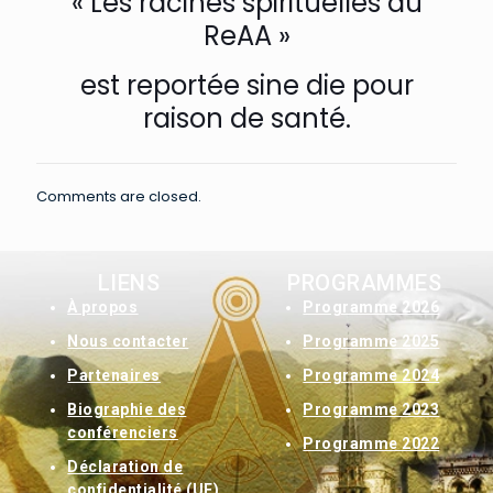
« Les racines spirituelles du
ReAA »
est reportée sine die pour
raison de santé.
Comments are closed.
LIENS
PROGRAMMES
À
propos
Programme 2026
Nous contacter
Programme 2025
Partenaires
Programme 2024
Biographie des
Programme 2023
conférenciers
Programme 2022
Déclaration de
confidentialité (UE)