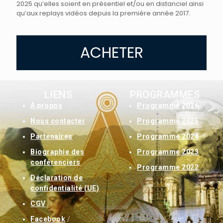
2025 qu’elles soient en présentiel et/ou en distanciel ainsi
qu’aux replays vidéos depuis la première année 2017.
ACHETER
LIENS
PROGRAMMES
À
propos
Programme 2026
Nous contacter
Programme 2025
Partenaires
Programme 2024
Biographie des
Programme 2023
conférenciers
Programme 2022
Déclaration de
confidentialité (UE)
CGV
Facebook
/