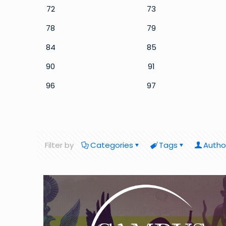
72
73
78
79
84
85
90
91
96
97
Filter by
Categories
Tags
Autho