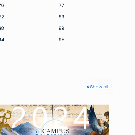
76
77
82
83
88
89
94
95
Show all