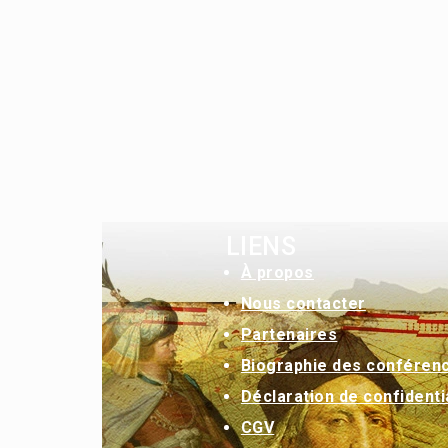
LIENS
À
propos
Nous contacter
Partenaires
Biographie des conféren
Déclaration de confidentia
CGV