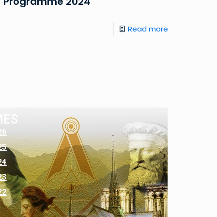
Programme 2024
Read more
MES
26
25
24
23
22