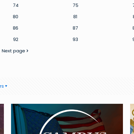
74
75
80
81
86
87
92
93
Next page
rs