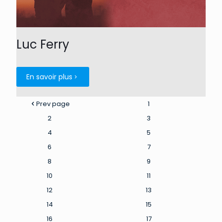
Luc Ferry
En savoir plus
Prev page
1
2
3
4
5
6
7
8
9
10
11
12
13
14
15
16
17