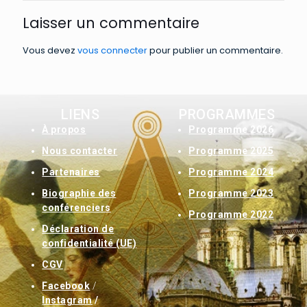
Laisser un commentaire
Vous devez
vous connecter
pour publier un commentaire.
LIENS
PROGRAMMES
À
propos
Programme 2026
Nous contacter
Programme 2025
Partenaires
Programme 2024
Biographie des
Programme 2023
conférenciers
Programme 2022
Déclaration de
confidentialité (UE)
CGV
Facebook
/
Instagram
/