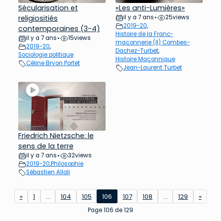
Sécularisation et
«Les anti-Lumières»
religiositiés
il y a 7 ans
25
views
•
2019-20
,
contemporaines (3-4)
Histoire de la Franc-
il y a 7 ans
15
views
•
maçonnerie (II) Combes-
2019-20
,
Dachez-Turbet
,
Sociologie politique
Histoire Maçonnique
Céline Bryon Portet
Jean-Laurent Turbet
Friedrich Nietzsche: le
sens de la terre
il y a 7 ans
32
views
•
2019-20
,
Philosophie
Sébastien Allali
«
1
…
104
105
106
107
108
…
129
»
Page 106 de 129