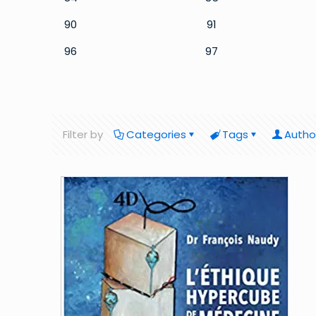
90
91
96
97
Filter by
Categories
Tags
Autho