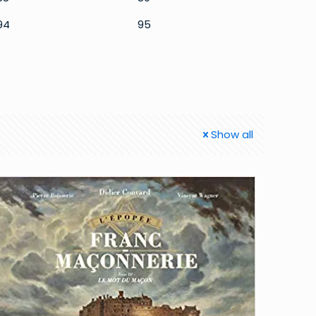
94
95
Show all