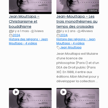
1:19:54
Jean Mouttapa –
Jean-Mouttapa – Les
Christianisme et
trois monothéismes au
bouddhisme
temps des croisades
il y a 1 mois
1
views
il y a 2 ans
49
views
•
•
2024
,
2024
,
Histoire des religions - Jean
Histoire des religions - Jean
Mouttapa - 4 vidéos
Mouttapa - 4 vidéos
Jean Mouttapa
Jean Mouttapa est titulaire
d’une licence de
philosophie (Paris I) et d’un
DEA de Droit public (Paris
XII). En 1988, il entre aux
éditions Albin Michel pour y
développer la collection ...