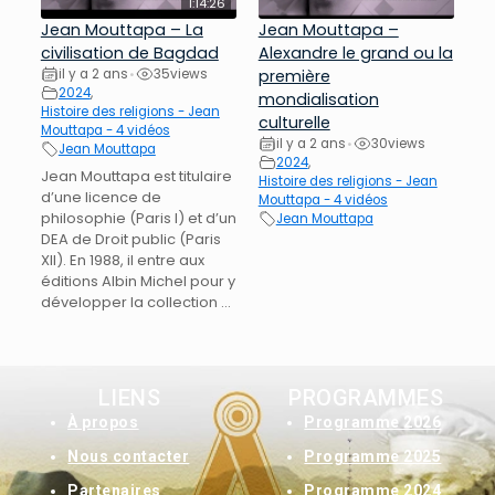
1:14:26
Jean Mouttapa – La
Jean Mouttapa –
civilisation de Bagdad
Alexandre le grand ou la
il y a 2 ans
35
views
première
•
2024
,
mondialisation
Histoire des religions - Jean
culturelle
Mouttapa - 4 vidéos
il y a 2 ans
30
views
•
Jean Mouttapa
2024
,
Jean Mouttapa est titulaire
Histoire des religions - Jean
d’une licence de
Mouttapa - 4 vidéos
philosophie (Paris I) et d’un
Jean Mouttapa
DEA de Droit public (Paris
XII). En 1988, il entre aux
éditions Albin Michel pour y
développer la collection ...
LIENS
PROGRAMMES
À
propos
Programme 2026
Nous contacter
Programme 2025
Partenaires
Programme 2024