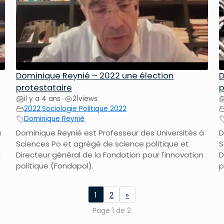
Dominique Reynié – 2022 une élection
D
protestataire
p
il y a 4 ans
21
views
•
2022
,
Sociologie Politique 2022
Dominique Reyniè
à
Dominique Reynié est Professeur des Universités à
D
Sciences Po et agrégé de science politique et
S
n
Directeur général de la Fondation pour l'innovation
D
politique (Fondapol).
p
1
2
»
Page 1 de 2