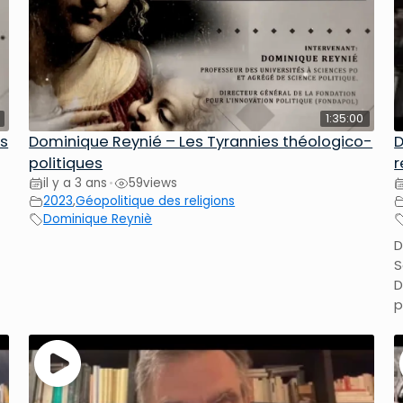
1:35:00
ns
Dominique Reynié – Les Tyrannies théologico-
D
politiques
r
il y a 3 ans
59
views
•
2023
,
Géopolitique des religions
Dominique Reyniè
D
S
D
p