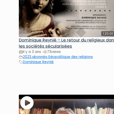
1:20:00
Dominique Reynié – Le retour du religieux da
les sociétés sécularisées
il y a 3 ans
73
views
•
2023
,
abonnés
,
Géopolitique des religions
Dominique Reyniè