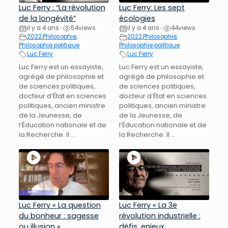
Luc Ferry : “La révolution
Luc Ferry: Les sept
de la longévité”
écologies
il y a 4 ans
54
views
il y a 4 ans
44
views
•
•
2022
,
Philosophie
,
2022
,
Philosophie
,
Philosophie politique
Philosophie politique
Luc Ferry
Luc Ferry
Luc Ferry est un essayiste,
Luc Ferry est un essayiste,
agrégé de philosophie et
agrégé de philosophie et
de sciences politiques,
de sciences politiques,
docteur d’État en sciences
docteur d’État en sciences
politiques, ancien ministre
politiques, ancien ministre
de la Jeunesse, de
de la Jeunesse, de
l’Éducation nationale et de
l’Éducation nationale et de
la Recherche. Il ...
la Recherche. Il ...
Luc Ferry « La question
Luc Ferry « La 3e
du bonheur : sagesse
révolution industrielle :
ou illusion »
défis, enjeux,