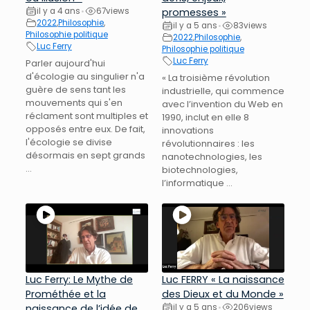
il y a 4 ans
67
views
promesses »
•
2022
,
Philosophie
,
il y a 5 ans
83
views
•
Philosophie politique
2022
,
Philosophie
,
Luc Ferry
Philosophie politique
Luc Ferry
Parler aujourd'hui
d'écologie au singulier n'a
« La troisième révolution
guère de sens tant les
industrielle, qui commence
mouvements qui s'en
avec l’invention du Web en
réclament sont multiples et
1990, inclut en elle 8
opposés entre eux. De fait,
innovations
l'écologie se divise
révolutionnaires : les
désormais en sept grands
nanotechnologies, les
...
biotechnologies,
l’informatique ...
Luc Ferry: Le Mythe de
Luc FERRY « La naissance
Prométhée et la
des Dieux et du Monde »
naissance de l’idée de
il y a 5 ans
206
views
•