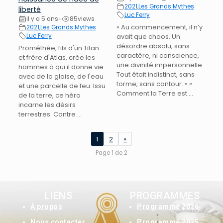
2021
,
Les Grands Mythes
liberté
Luc Ferry
il y a 5 ans
85
views
•
« Au commencement, il n’y
2021
,
Les Grands Mythes
Luc Ferry
avait que chaos. Un
désordre absolu, sans
Prométhée, fils d'un Titan
caractère, ni conscience,
et frère d'Atlas, crée les
une divinité impersonnelle.
hommes à qui il donne vie
Tout était indistinct, sans
avec de la glaise, de l'eau
forme, sans contour. » «
et une parcelle de feu. Issu
Comment la Terre est ...
de la terre, ce héro
incarne les désirs
terrestres. Contre ...
1
2
»
Page 1 de 2
LIENS
PROGRAMMES
À
propos
Programme 2026
Nous contacter
Programme 2025