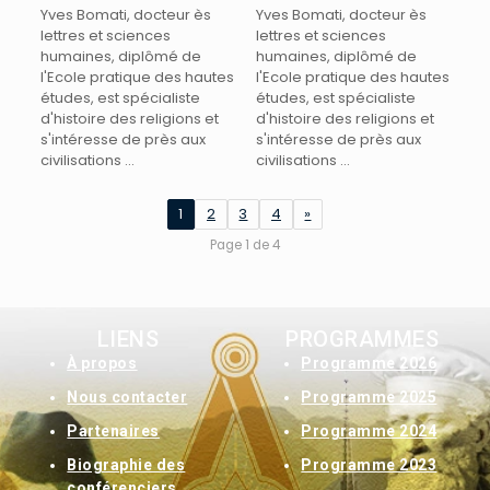
Yves Bomati, docteur ès
Yves Bomati, docteur ès
lettres et sciences
lettres et sciences
humaines, diplômé de
humaines, diplômé de
l'Ecole pratique des hautes
l'Ecole pratique des hautes
études, est spécialiste
études, est spécialiste
d'histoire des religions et
d'histoire des religions et
s'intéresse de près aux
s'intéresse de près aux
civilisations ...
civilisations ...
1
2
3
4
»
Page 1 de 4
LIENS
PROGRAMMES
À
propos
Programme 2026
Nous contacter
Programme 2025
Partenaires
Programme 2024
Biographie des
Programme 2023
conférenciers