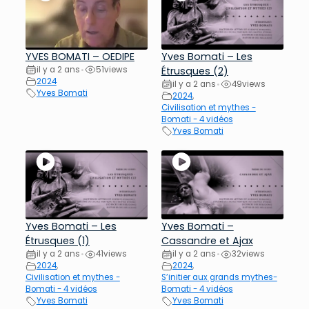
YVES BOMATI – OEDIPE
Yves Bomati – Les
il y a 2 ans
51
views
Étrusques (2)
•
2024
il y a 2 ans
49
views
•
Yves Bomati
2024
,
Civilisation et mythes -
Bomati - 4 vidéos
Yves Bomati
Yves Bomati – Les
Yves Bomati –
Étrusques (1)
Cassandre et Ajax
il y a 2 ans
41
views
il y a 2 ans
32
views
•
•
2024
,
2024
,
Civilisation et mythes -
S’initier aux grands mythes-
Bomati - 4 vidéos
Bomati - 4 vidéos
Yves Bomati
Yves Bomati