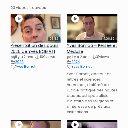
23 videos trouvées
03:52
1:08:59
Presentation des cours
Yves Bomati – Persée et
2025 de Yves BOMATI
Méduse
il y a 2 ans
109
views
il y a 2 ans
31
views
•
•
2025
2024
Yves Bomati
Yves Bomati
Yves Bomati, docteur ès
lettres et sciences
humaines, diplômé de
l'Ecole pratique des hautes
études, est spécialiste
d'histoire des religions et
s'intéresse de près aux
civilisations ...