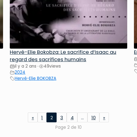
Hervé-Elie Bokobza: Le sacrifice d’Isaac au
E
regard des sacrifices humains
il y a 2 ans
49
views
•
2024
Hervé-Elie BOKOBZA
«
1
2
3
4
…
10
»
Page 2 de 10