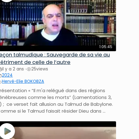
1:05:45
eçon talmudique : Sauvegarde de sa vie au
étriment de celle de l’autre
il y a 2 ans
25
views
•
2024
Hervé-Elie BOKOBZA
résentation « “Il m'a relégué dans des régions
énébreuses comme les morts” (Lamentations 3,
) ; ce verset fait allusion au Talmud de Babylone.
omme si le Talmud faisait résider Dieu dans ...