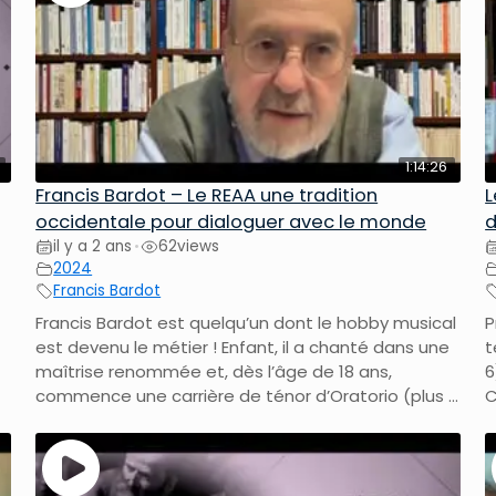
1:14:26
Francis Bardot – Le REAA une tradition
L
occidentale pour dialoguer avec le monde
d
il y a 2 ans
62
views
•
2024
Francis Bardot
Francis Bardot est quelqu’un dont le hobby musical
P
est devenu le métier ! Enfant, il a chanté dans une
t
maîtrise renommée et, dès l’âge de 18 ans,
6
commence une carrière de ténor d’Oratorio (plus ...
C