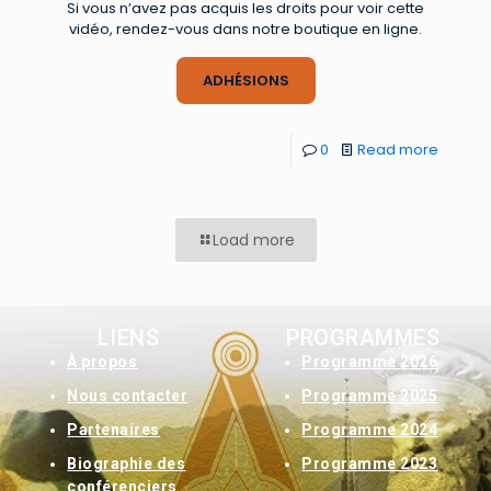
Si vous n’avez pas acquis les droits pour voir cette
vidéo, rendez-vous dans notre boutique en ligne.
ADHÉSIONS
0
Read more
Load more
LIENS
PROGRAMMES
À
propos
Programme 2026
Nous contacter
Programme 2025
Partenaires
Programme 2024
Biographie des
Programme 2023
conférenciers