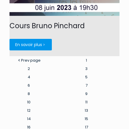
Cours Bruno Pinchard
En savoir plus
Prev page
1
2
3
4
5
6
7
8
9
10
11
12
13
14
15
16
17