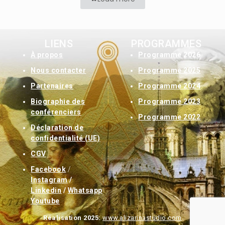
LIENS
PROGRAMMES
À
propos
Programme 2026
Nous contacter
Programme 2025
Partenaires
Programme 2024
Biographie des
Programme 2023
conférenciers
Programme 2022
Déclaration de
confidentialité (UE)
CGV
Facebook
/
Instagram
/
Linkedin
/
Whatsapp
Youtube
Réalisation 2025:
www.alizarinastudio.com