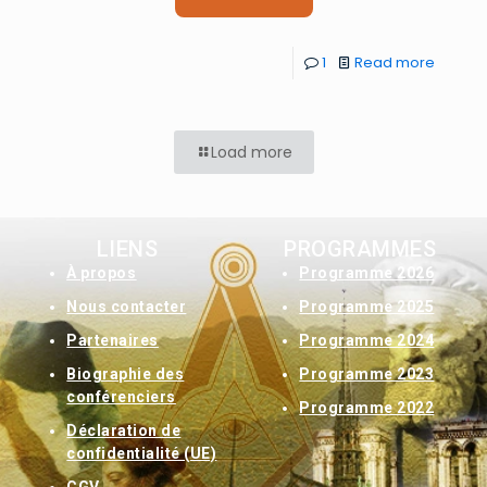
1
Read more
Load more
LIENS
PROGRAMMES
À
propos
Programme 2026
Nous contacter
Programme 2025
Partenaires
Programme 2024
Biographie des
Programme 2023
conférenciers
Programme 2022
Déclaration de
confidentialité (UE)
CGV