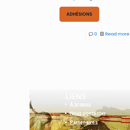
ADHÉSIONS
0
Read more
LIENS
À
propos
Nous contacter
Partenaires