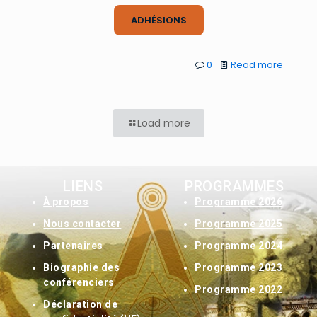
ADHÉSIONS
0
Read more
Load more
LIENS
PROGRAMMES
À
propos
Programme 2026
Nous contacter
Programme 2025
Partenaires
Programme 2024
Biographie des
Programme 2023
conférenciers
Programme 2022
Déclaration de